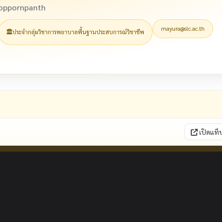
Noppornpanth
mayura@slc.ac.th
ประจำกลุ่มวิชาการพยาบาลพื้นฐานประสบการณ์วิชาชีพ
เปิดแท็